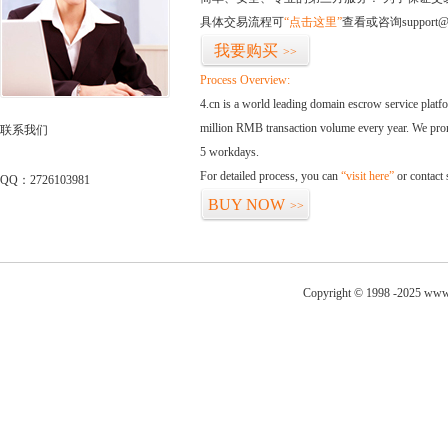
具体交易流程可
“点击这里”
查看或咨询support@
我要购买
>>
Process Overview:
4.cn is a world leading domain escrow service plat
million RMB transaction volume every year. We promi
联系我们
5 workdays.
For detailed process, you can
“visit here”
or contact
QQ：2726103981
BUY NOW
>>
Copyright © 1998 -2025 www