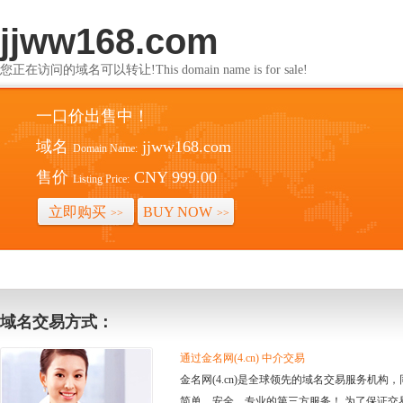
jjww168.com
您正在访问的域名可以转让!This domain name is for sale!
一口价出售中！
域名
jjww168.com
Domain Name:
售价
CNY 999.00
Listing Price:
立即购买
BUY NOW
>>
>>
域名交易方式：
通过金名网(4.cn) 中介交易
金名网(4.cn)是全球领先的域名交易服务机
简单、安全、专业的第三方服务！ 为了保证交